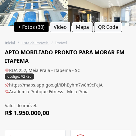
+ Fotos (30)
Vídeo
Mapa
QR Code
Inicial
/
Lista de imóveis
/
Imóvel
APTO MOBILIADO PRONTO PARA MORAR EM
ITAPEMA
RUA 252, Meia Praia - Itapema - SC
Código: V2726
https://maps.app.goo.gl/iDhByhm7w8h9cPeJA
Academia Pratique Fitness - Meia Praia
Valor do imóvel:
R$ 1.950.000,00