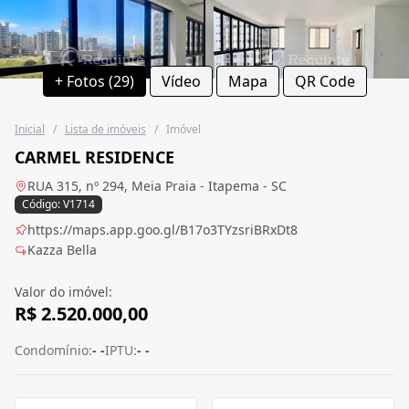
+ Fotos (29)
Vídeo
Mapa
QR Code
Inicial
/
Lista de imóveis
/
Imóvel
CARMEL RESIDENCE
RUA 315, nº 294, Meia Praia - Itapema - SC
Código: V1714
https://maps.app.goo.gl/B17o3TYzsriBRxDt8
Kazza Bella
Valor do imóvel:
R$ 2.520.000,00
Condomínio:
- -
IPTU:
- -