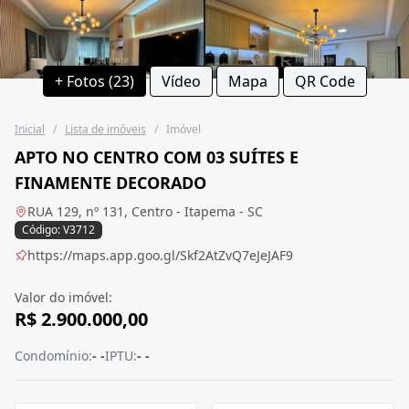
+ Fotos (23)
Vídeo
Mapa
QR Code
Inicial
/
Lista de imóveis
/
Imóvel
APTO NO CENTRO COM 03 SUÍTES E
FINAMENTE DECORADO
RUA 129, nº 131, Centro - Itapema - SC
Código: V3712
https://maps.app.goo.gl/Skf2AtZvQ7eJeJAF9
Valor do imóvel:
R$ 2.900.000,00
Condomínio:
- -
IPTU:
- -