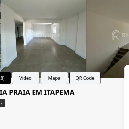
28)
Vídeo
Mapa
QR Code
IA PRAIA EM ITAPEMA
17