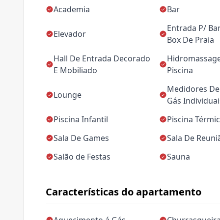
Academia
Bar
Entrada P/ Ba
Elevador
Box De Praia
Hall De Entrada Decorado
Hidromassag
E Mobiliado
Piscina
Medidores De 
Lounge
Gás Individuai
Piscina Infantil
Piscina Térmi
Sala De Games
Sala De Reuni
Salão de Festas
Sauna
Características do apartamento