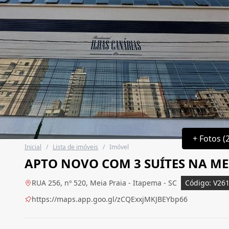
+ Fotos (
Inicial
/
Lista de imóveis
/
Imóvel
APTO NOVO COM 3 SUÍTES NA ME
RUA 256, nº 520, Meia Praia - Itapema - SC
Código: V26
https://maps.app.goo.gl/zCQExxjMKJBEYbp66