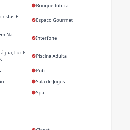
Brinquedoteca
nhistas E
Espaço Gourmet
em Na
Interfone
água, Luz E
Piscina Adulta
s
ca
Pub
ão
Sala de Jogos
Spa