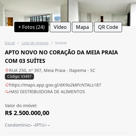
+ Fotos (24)
Vídeo
Mapa
QR Code
Inicial
/
Lista de imóveis
/
Imóvel
APTO NOVO NO CORAÇÃO DA MEIA PRAIA
COM 03 SUÍTES
RUA 250, nº 397, Meia Praia - Itapema - SC
Código: V3497
https://maps.app.goo.gl/dK9o2k6FcNTALs187
HASI DISTRIBUIDORA DE ALIMENTOS
Valor do imóvel:
R$ 2.500.000,00
Condomínio:
- -
IPTU:
- -