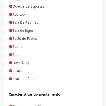
Quadra de Esportes
Rooftop
Sala De Reunião
Sala de Jogos
Salão de Festas
Sauna
Spa
coworking
jacuzzi
praça de fogo
Características do apartamento