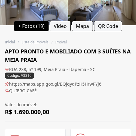
+ Fotos (19)
Vídeo
Mapa
QR Code
Inicial
/
Lista de imóveis
/
Imóvel
APTO PRONTO E MOBILIADO COM 3 SUÍTES NA
MEIA PRAIA
RUA 288, nº 199, Meia Praia - Itapema - SC
Código: V3316
https://maps.app.goo.gl/BQjqyqPzH5HrwPYj6
QUIERO CAFÉ
Valor do imóvel:
R$ 1.690.000,00