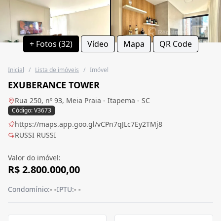
+ Fotos (32)
Vídeo
Mapa
QR Code
Inicial
/
Lista de imóveis
/
Imóvel
EXUBERANCE TOWER
Rua 250, nº 93, Meia Praia - Itapema - SC
Código: V3673
https://maps.app.goo.gl/vCPn7qJLc7Ey2TMj8
RUSSI RUSSI
Valor do imóvel:
R$ 2.800.000,00
Condomínio:
- -
IPTU:
- -