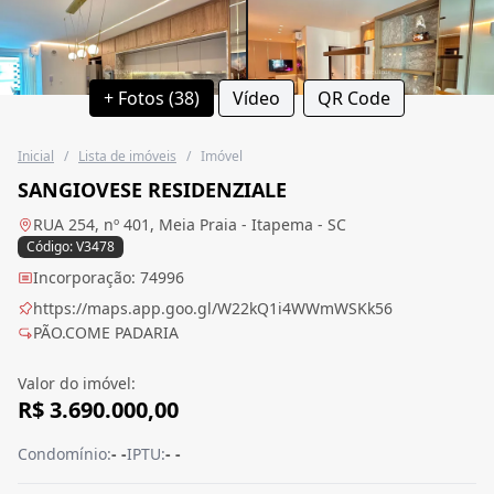
+ Fotos (38)
Vídeo
QR Code
Inicial
/
Lista de imóveis
/
Imóvel
SANGIOVESE RESIDENZIALE
RUA 254, nº 401, Meia Praia - Itapema - SC
Código: V3478
Incorporação: 74996
https://maps.app.goo.gl/W22kQ1i4WWmWSKk56
PÃO.COME PADARIA
Valor do imóvel:
R$ 3.690.000,00
Condomínio:
- -
IPTU:
- -