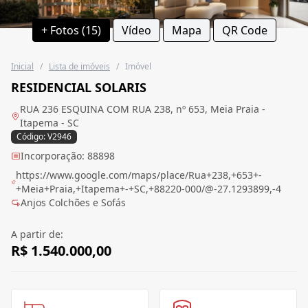
+ Fotos (15)
Vídeo
Mapa
QR Code
Inicial
/
Lista de imóveis
/
Imóvel
RESIDENCIAL SOLARIS
RUA 236 ESQUINA COM RUA 238, nº 653, Meia Praia -
Itapema - SC
Código: V2946
Incorporação: 88898
https://www.google.com/maps/place/Rua+238,+653+-
+Meia+Praia,+Itapema+-+SC,+88220-000/@-27.1293899,-4
Anjos Colchões e Sofás
A partir de:
R$ 1.540.000,00