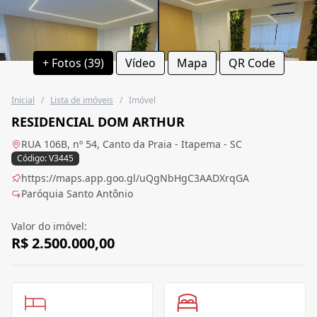
+ Fotos (39)
Vídeo
Mapa
QR Code
Inicial
/
Lista de imóveis
/
Imóvel
RESIDENCIAL DOM ARTHUR
RUA 106B, nº 54, Canto da Praia - Itapema - SC
Código: V3445
https://maps.app.goo.gl/uQgNbHgC3AADXrqGA
Paróquia Santo Antônio
Valor do imóvel:
R$ 2.500.000,00