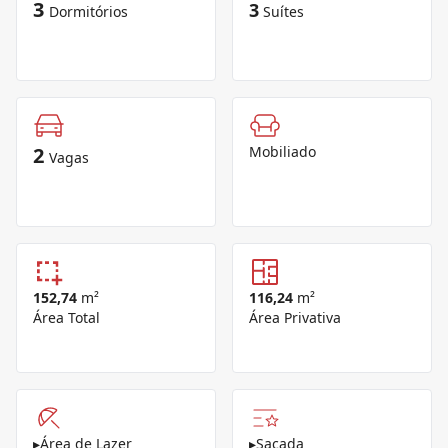
3
3
Dormitórios
Suítes
2
Mobiliado
Vagas
152,74
m²
116,24
m²
Área Total
Área Privativa
▸
Área de Lazer
▸
Sacada