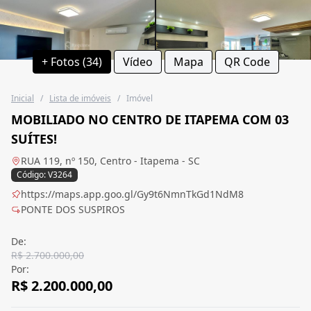
+ Fotos (34)
Vídeo
Mapa
QR Code
Inicial
/
Lista de imóveis
/
Imóvel
MOBILIADO NO CENTRO DE ITAPEMA COM 03
SUÍTES!
RUA 119, nº 150, Centro - Itapema - SC
Código: V3264
https://maps.app.goo.gl/Gy9t6NmnTkGd1NdM8
PONTE DOS SUSPIROS
De:
R$ 2.700.000,00
Por:
R$ 2.200.000,00