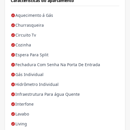
Características do apartamento
Aquecimento á Gás
Churrasqueira
Circuito Tv
Cozinha
Espera Para Split
Fechadura Com Senha Na Porta De Entrada
Gás Individual
Hidrômetro Individual
Infraestrutura Para água Quente
Interfone
Lavabo
Living