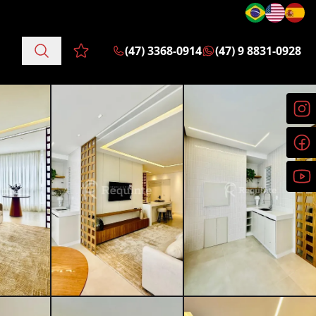
(47) 3368-0914
(47) 9 8831-0928
Favoritos (0 itens)