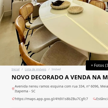
+ Fotos (
Inicial
/
Lista de imóveis
/
Imóvel
NOVO DECORADO A VENDA NA ME
Avenida nereu ramos esquina com rua 334, nº 6096, Meia 
Itapema - SC
https://maps.app.goo.gl/4YdX1s8bZBu7Cgfc7
Estânci