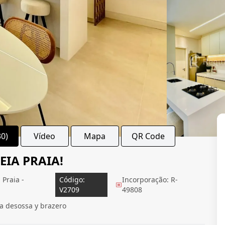
30)
Vídeo
Mapa
QR Code
IA PRAIA!
Praia -
Código:
Incorporação: R-
V2709
49808
a desossa y brazero