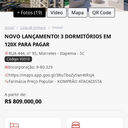
+ Fotos (19)
Vídeo
Mapa
QR Code
Inicial
/
Lista de imóveis
/
Imóvel
NOVO LANÇAMENTO! 3 DORMITÓRIOS EM
120X PARA PAGAR
RUA 444, nº 95, Morretes - Itapema - SC
Código: V3510
Incorporação: 9-80.329
https://maps.app.goo.gl/3RuTboZySwr4tRsJA
Farmácia Preço Popular - KOMPRÃO ATACADISTA
A partir de:
R$ 809.000,00