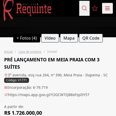
Favoritos (
+ Fotos (4)
Vídeo
Mapa
QR Code
Inicial
/
Lista de imóveis
/
Imóvel
PRÉ LANÇAMENTO EM MEIA PRAIA COM 3
SUÍTES
3° avenida, esq rua 264, nº 396, Meia Praia - Itapema - SC
Código: V1771
Incorporação: 6-79.719
https://maps.app.goo.gl/Y2GCW7QB8xFzpDY57
A partir de:
R$ 1.726.000,00