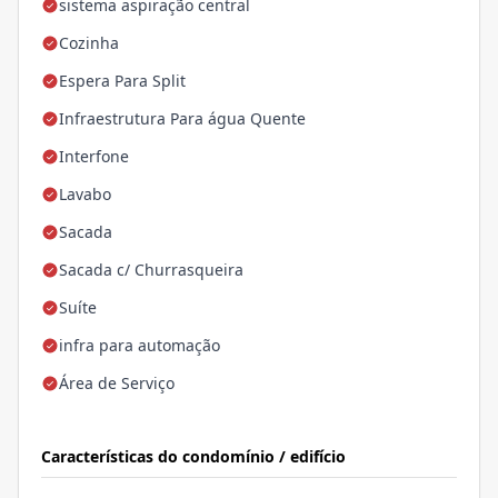
sistema aspiração central
Cozinha
Espera Para Split
Infraestrutura Para água Quente
Interfone
Lavabo
Sacada
Sacada c/ Churrasqueira
Suíte
infra para automação
Área de Serviço
Características do condomínio / edifício