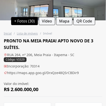
+ Fotos (30)
Vídeo
Mapa
QR Code
Inicial
/
Lista de imóveis
/
Imóvel
PRONTO NA MEIA PRAIA! APTO NOVO DE 3
SUÍTES.
RUA 264, nº 206, Meia Praia - Itapema - SC
Código: V3329
Incorporação: 70314
https://maps.app.goo.gl/DrxQze48QSrCBDir9
Valor do imóvel:
R$ 2.600.000,00