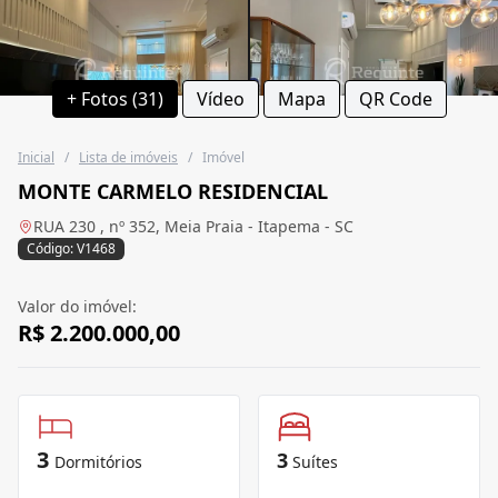
+ Fotos (31)
Vídeo
Mapa
QR Code
Inicial
/
Lista de imóveis
/
Imóvel
MONTE CARMELO RESIDENCIAL
RUA 230 , nº 352, Meia Praia - Itapema - SC
Código: V1468
Valor do imóvel:
R$ 2.200.000,00
3
3
Dormitórios
Suítes