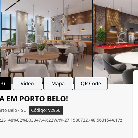
13)
Vídeo
Mapa
QR Code
A EM PORTO BELO!
to Belo - SC
Código: V2956
22S+48%C2%B03347.4%22W/@-27.1580722,-48.5631544,17z