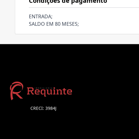
Condições de pagamento
ENTRADA;
SALDO EM 80 MESES;
CRECI: 3984J