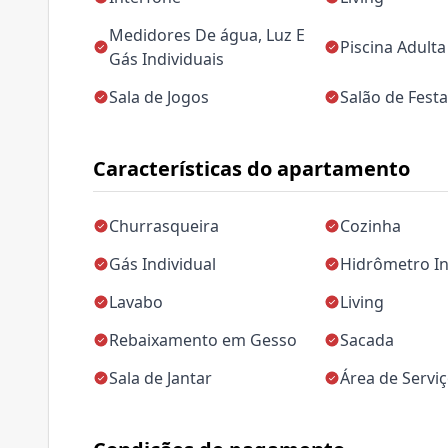
Medidores De água, Luz E
Piscina Adulta
Gás Individuais
Sala de Jogos
Salão de Fest
Características do apartamento
Churrasqueira
Cozinha
Gás Individual
Hidrômetro In
Lavabo
Living
Rebaixamento em Gesso
Sacada
Sala de Jantar
Área de Servi