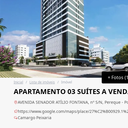
+ Fotos (
Inicial
/
Lista de imóveis
/
Imóvel
APARTAMENTO 03 SUÍTES A VEND
AVENIDA SENADOR ATÍLIO FONTANA, nº S/N, Pereque - Por
https://www.google.com/maps/place/27%C2%B00929.1%
Camargo Peixaria