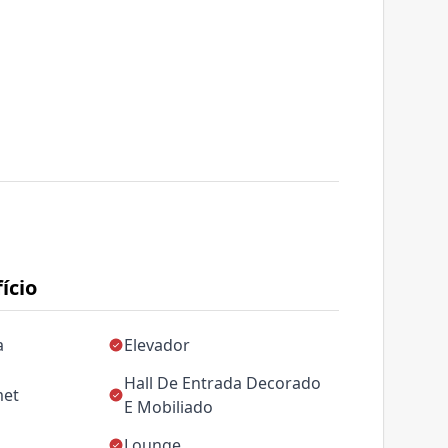
ício
a
Elevador
Hall De Entrada Decorado
met
E Mobiliado
Lounge