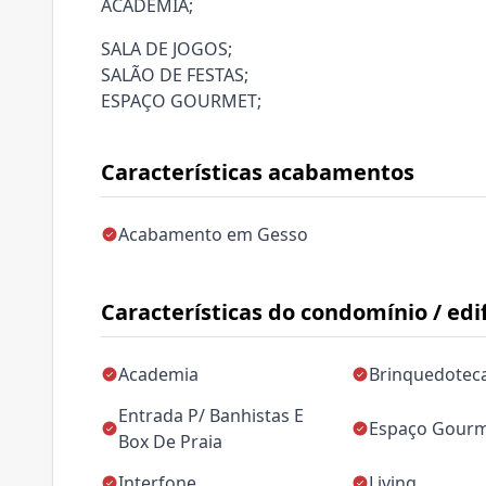
ACADEMIA;
SALA DE JOGOS;
SALÃO DE FESTAS;
ESPAÇO GOURMET;
Características acabamentos
Acabamento em Gesso
Características do condomínio / edif
Academia
Brinquedotec
Entrada P/ Banhistas E
Espaço Gour
Box De Praia
Interfone
Living