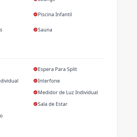
Piscina Infantil
as
Sauna
Espera Para Split
dividual
Interfone
Medidor de Luz Individual
Sala de Estar
ço