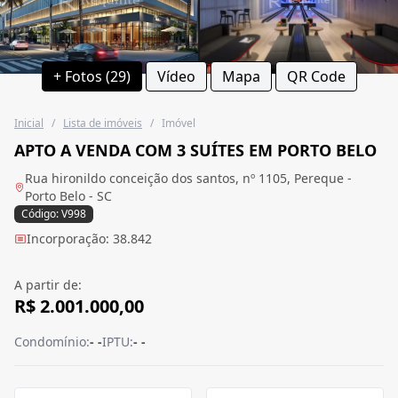
+ Fotos (29)
Vídeo
Mapa
QR Code
Inicial
/
Lista de imóveis
/
Imóvel
APTO A VENDA COM 3 SUÍTES EM PORTO BELO
Rua hironildo conceição dos santos, nº 1105, Pereque -
Porto Belo - SC
Código: V998
Incorporação: 38.842
A partir de:
R$ 2.001.000,00
Condomínio:
- -
IPTU:
- -