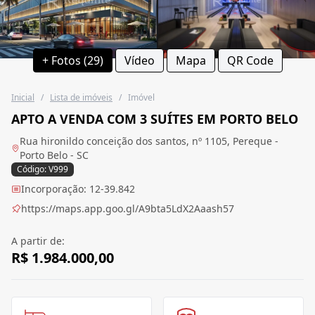
+ Fotos (29)
Vídeo
Mapa
QR Code
Inicial
/
Lista de imóveis
/
Imóvel
APTO A VENDA COM 3 SUÍTES EM PORTO BELO
Rua hironildo conceição dos santos, nº 1105, Pereque -
Porto Belo - SC
Código: V999
Incorporação: 12-39.842
https://maps.app.goo.gl/A9bta5LdX2Aaash57
A partir de:
R$ 1.984.000,00