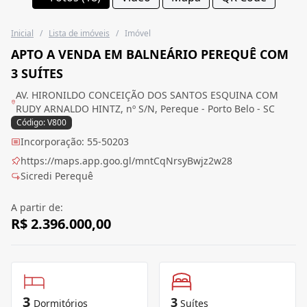
Inicial
/
Lista de imóveis
/
Imóvel
APTO A VENDA EM BALNEÁRIO PEREQUÊ COM
3 SUÍTES
AV. HIRONILDO CONCEIÇÃO DOS SANTOS ESQUINA COM
RUDY ARNALDO HINTZ, nº S/N, Pereque - Porto Belo - SC
Código: V800
Incorporação: 55-50203
https://maps.app.goo.gl/mntCqNrsyBwjz2w28
Sicredi Perequê
A partir de:
R$ 2.396.000,00
3
3
Dormitórios
Suítes