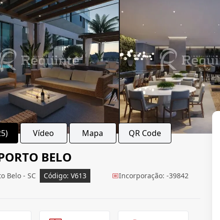
25)
Vídeo
Mapa
QR Code
 PORTO BELO
o Belo - SC
Código: V613
Incorporação: -39842