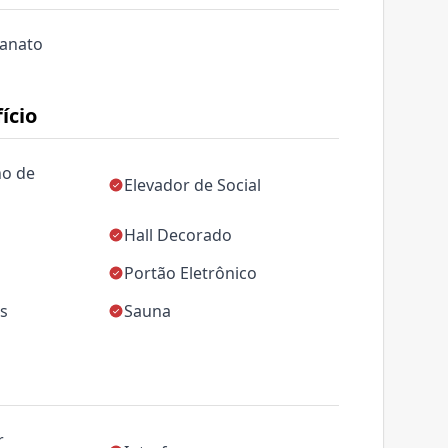
lanato
ício
no de
Elevador de Social
Hall Decorado
Portão Eletrônico
as
Sauna
r