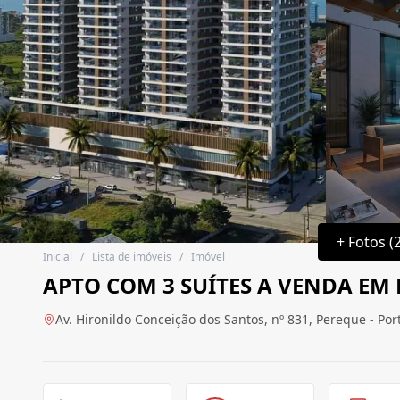
+ Fotos (
Inicial
/
Lista de imóveis
/
Imóvel
APTO COM 3 SUÍTES A VENDA EM
Av. Hironildo Conceição dos Santos, nº 831, Pereque - Port