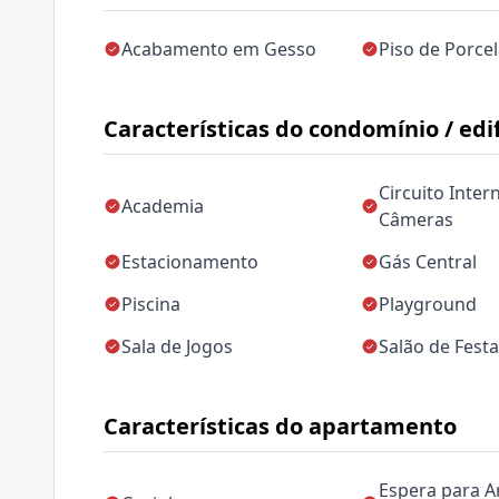
Acabamento em Gesso
Piso de Porce
Características do condomínio / edif
Circuito Inter
Academia
Câmeras
Estacionamento
Gás Central
Piscina
Playground
Sala de Jogos
Salão de Fest
Características do apartamento
Espera para A