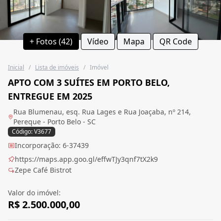
+ Fotos (42)
Vídeo
Mapa
QR Code
Inicial
/
Lista de imóveis
/
Imóvel
APTO COM 3 SUÍTES EM PORTO BELO,
ENTREGUE EM 2025
Rua Blumenau, esq. Rua Lages e Rua Joaçaba, nº 214,
Pereque - Porto Belo - SC
Código: V3677
Incorporação: 6-37439
https://maps.app.goo.gl/effwTJy3qnf7tX2k9
Zepe Café Bistrot
Valor do imóvel:
R$ 2.500.000,00