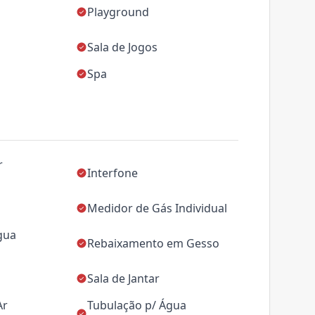
Playground
Sala de Jogos
Spa
r
Interfone
Medidor de Gás Individual
gua
Rebaixamento em Gesso
Sala de Jantar
Ar
Tubulação p/ Água