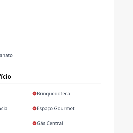
lanato
ício
Brinquedoteca
cial
Espaço Gourmet
Gás Central