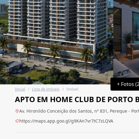
+ Fotos (
Inicial
/
Lista de imóveis
/
Imóvel
APTO EM HOME CLUB DE PORTO B
Av. Hironildo Conceição dos Santos, nº 831, Pereque - Port
https://maps.app.goo.gl/g9KAn7vr7tC7zLQVA