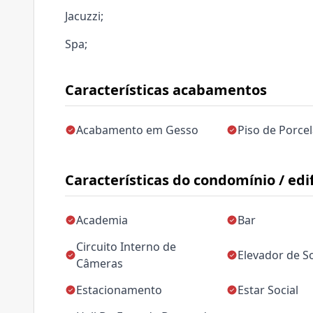
Jacuzzi;
Spa;
Características acabamentos
Acabamento em Gesso
Piso de Porce
Características do condomínio / edif
Academia
Bar
Circuito Interno de
Elevador de So
Câmeras
Estacionamento
Estar Social