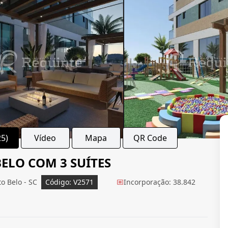
25)
Vídeo
Mapa
QR Code
ELO COM 3 SUÍTES
o Belo - SC
Código: V2571
Incorporação: 38.842