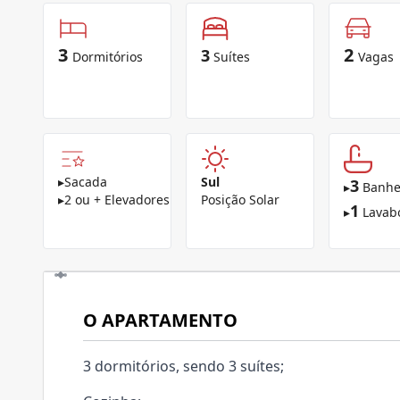
3
2
3
Dormitórios
Suítes
Vagas
▸
Sacada
Sul
3
▸
Banhe
▸
2 ou + Elevadores
Posição Solar
1
▸
Lavab
O APARTAMENTO
3 dormitórios, sendo 3 suítes;