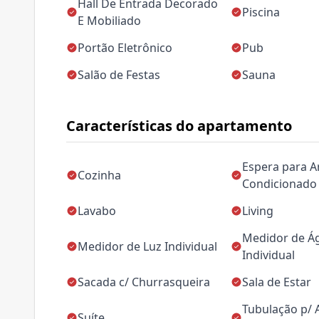
Hall De Entrada Decorado
Piscina
E Mobiliado
Portão Eletrônico
Pub
Salão de Festas
Sauna
Características do apartamento
Espera para A
Cozinha
Condicionado
Lavabo
Living
Medidor de Á
Medidor de Luz Individual
Individual
Sacada c/ Churrasqueira
Sala de Estar
Tubulação p/ 
Suíte