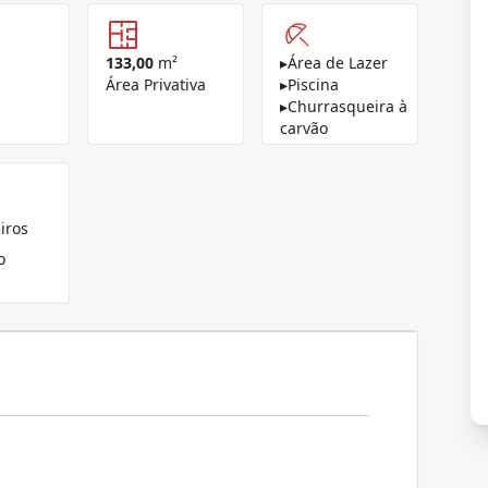
133,00
m²
▸
Área de Lazer
Área Privativa
▸
Piscina
▸
Churrasqueira à
carvão
iros
o