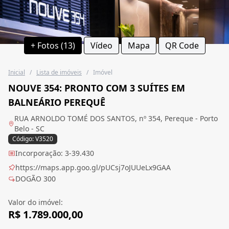
+ Fotos (13)
Vídeo
Mapa
QR Code
Inicial
/
Lista de imóveis
/
Imóvel
NOUVE 354: PRONTO COM 3 SUÍTES EM
BALNEÁRIO PEREQUÊ
RUA ARNOLDO TOMÉ DOS SANTOS, nº 354, Pereque - Porto
Belo - SC
Código: V3520
Incorporação: 3-39.430
https://maps.app.goo.gl/pUCsj7oJUUeLx9GAA
DOGÃO 300
Valor do imóvel:
R$ 1.789.000,00