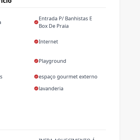
ício
Entrada P/ Banhistas E
a
Box De Praia
Internet
Playground
as
espaço gourmet externo
lavanderia