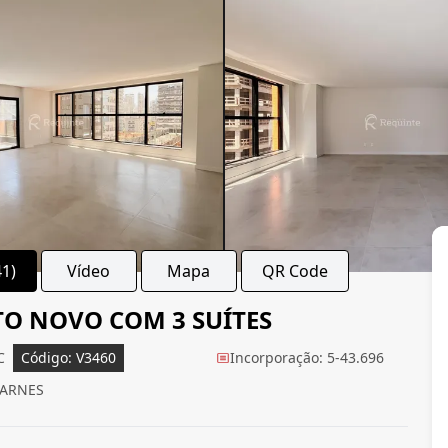
41)
Vídeo
Mapa
QR Code
TO NOVO COM 3 SUÍTES
C
Código: V3460
Incorporação: 5-43.696
CARNES