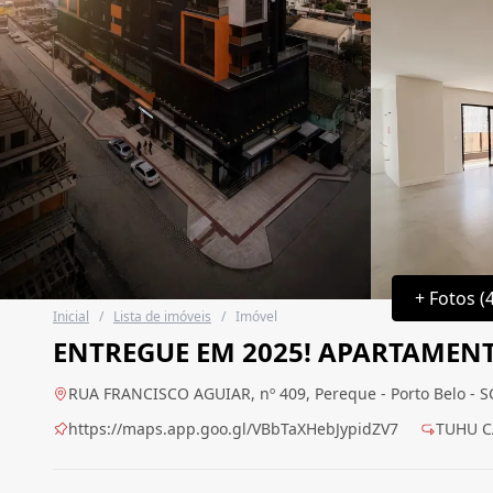
+ Fotos (
Inicial
/
Lista de imóveis
/
Imóvel
ENTREGUE EM 2025! APARTAMEN
RUA FRANCISCO AGUIAR, nº 409, Pereque - Porto Belo - S
https://maps.app.goo.gl/VBbTaXHebJypidZV7
TUHU 