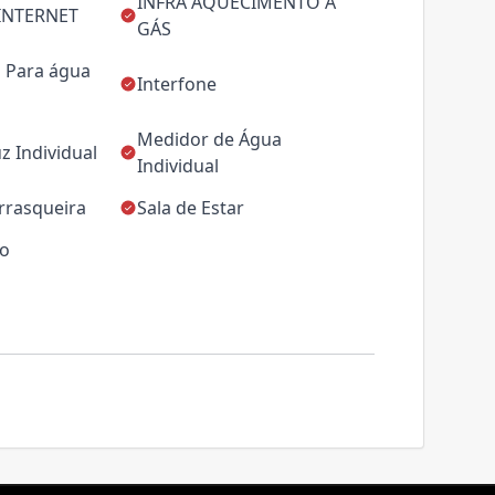
INFRA AQUECIMENTO Á
INTERNET
GÁS
a Para água
Interfone
Medidor de Água
z Individual
Individual
rrasqueira
Sala de Estar
ço