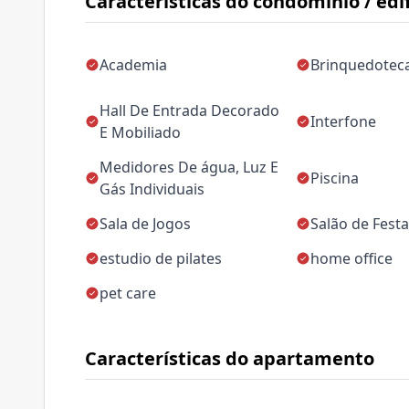
Características do condomínio / edif
Academia
Brinquedotec
Hall De Entrada Decorado
Interfone
E Mobiliado
Medidores De água, Luz E
Piscina
Gás Individuais
Sala de Jogos
Salão de Fest
estudio de pilates
home office
pet care
Características do apartamento