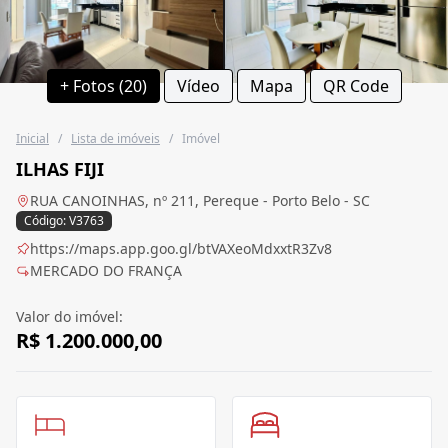
+ Fotos (20)
Vídeo
Mapa
QR Code
Inicial
/
Lista de imóveis
/
Imóvel
ILHAS FIJI
RUA CANOINHAS, nº 211, Pereque - Porto Belo - SC
Código: V3763
https://maps.app.goo.gl/btVAXeoMdxxtR3Zv8
MERCADO DO FRANÇA
Valor do imóvel:
R$ 1.200.000,00