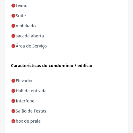
Living
Suíte
mobiliado
sacada aberta
Área de Serviço
Características do condomínio / edifício
Elevador
Hall de entrada
Interfone
Salão de Festas
box de praia