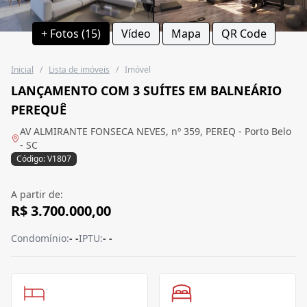
+ Fotos (15)
Vídeo
Mapa
QR Code
Inicial
/
Lista de imóveis
/
Imóvel
LANÇAMENTO COM 3 SUÍTES EM BALNEÁRIO
PEREQUÊ
AV ALMIRANTE FONSECA NEVES, nº 359, PEREQ - Porto Belo
- SC
Código: V1807
A partir de:
R$ 3.700.000,00
Condomínio:
- -
IPTU:
- -