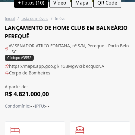
+ Fotos (10)
Vídeo
Mapa
QR Code
Inicial
/
Lista de imóveis
/
Imóvel
LANÇAMENTO DE HOME CLUB EM BALNEÁRIO
PEREQUÊ
AV SENADOR ATILIO FONTANA, nº S/N, Pereque - Porto Belo
- SC
Código: V3552
https://maps.app.goo.gl/irGBMgWxFbRcquoNA
Corpo de Bombeiros
A partir de:
R$ 4.821.000,00
Condomínio:
- -
IPTU:
- -