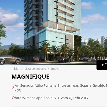
+ F
Inicial
/
Lista de imóveis
/
Imóvel
MAGNIFIQUE
Av. Senador Atílio Fontana Entre as ruas Goiás e Gerald
- SC
https://maps.app.goo.gl/2HTvpm3QjLYbEvHF7