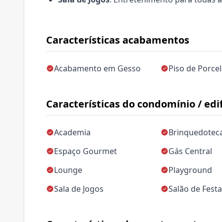
Características acabamentos
Acabamento em Gesso
Piso de Porce
Características do condomínio / edif
Academia
Brinquedotec
Espaço Gourmet
Gás Central
Lounge
Playground
Sala de Jogos
Salão de Fest