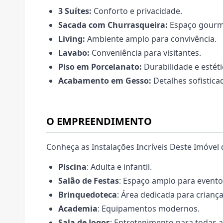
3 Suítes:
Conforto e privacidade.
Sacada com Churrasqueira:
Espaço gourme
Living:
Ambiente amplo para convivência.
Lavabo:
Conveniência para visitantes.
Piso em Porcelanato:
Durabilidade e estét
Acabamento em Gesso:
Detalhes sofistica
O EMPREENDIMENTO
Conheça as Instalações Incríveis Deste Imóvel 
Piscina
: Adulta e infantil.
Salão de Festas
: Espaço amplo para evento
Brinquedoteca
: Área dedicada para criança
Academia
: Equipamentos modernos.
Sala de Jogos
: Entretenimento para todas a