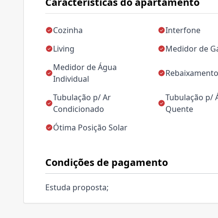
Características do apartamento
Cozinha
Interfone
Living
Medidor de Gá
Medidor de Água
Rebaixamento
Individual
Tubulação p/ Ar
Tubulação p/
Condicionado
Quente
Ótima Posição Solar
Condições de pagamento
Estuda proposta;