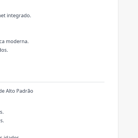
t integrado.
ica moderna.
dos.
de Alto Padrão
s.
s.
s idades.