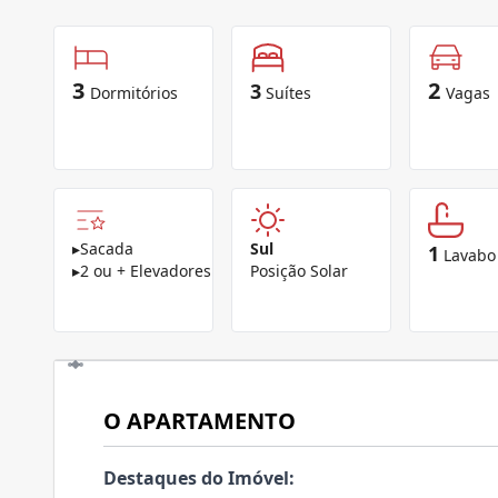
3
2
3
Dormitórios
Suítes
Vagas
▸
Sacada
Sul
1
Lavabo
▸
2 ou + Elevadores
Posição Solar
O APARTAMENTO
Destaques do Imóvel: