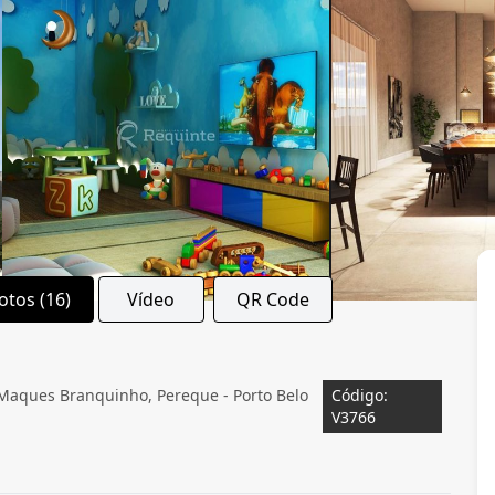
otos (16)
Vídeo
QR Code
o Maques Branquinho, Pereque - Porto Belo
Código:
V3766