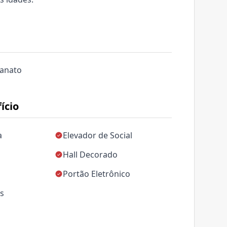
lanato
ício
a
Elevador de Social
Hall Decorado
Portão Eletrônico
as