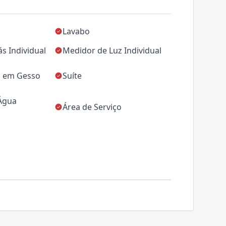
Lavabo
s Individual
Medidor de Luz Individual
 em Gesso
Suíte
 Água
Área de Serviço