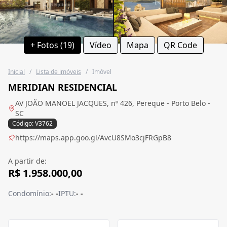
+ Fotos (19)
Vídeo
Mapa
QR Code
Inicial
/
Lista de imóveis
/
Imóvel
MERIDIAN RESIDENCIAL
AV JOÃO MANOEL JACQUES, nº 426, Pereque - Porto Belo -
SC
Código: V3762
https://maps.app.goo.gl/AvcU8SMo3cjFRGpB8
A partir de:
R$ 1.958.000,00
Condomínio:
- -
IPTU:
- -