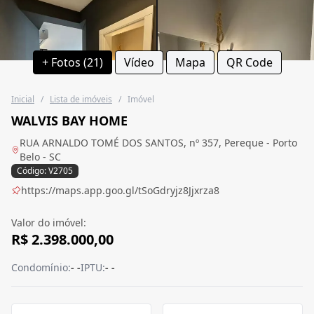
+ Fotos (21)
Vídeo
Mapa
QR Code
Inicial
/
Lista de imóveis
/
Imóvel
WALVIS BAY HOME
RUA ARNALDO TOMÉ DOS SANTOS, nº 357, Pereque - Porto
Belo - SC
Código: V2705
https://maps.app.goo.gl/tSoGdryjz8Jjxrza8
Valor do imóvel:
R$ 2.398.000,00
Condomínio:
- -
IPTU:
- -