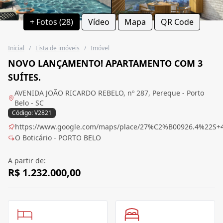
+ Fotos (28)
Vídeo
Mapa
QR Code
Inicial
/
Lista de imóveis
/
Imóvel
NOVO LANÇAMENTO! APARTAMENTO COM 3
SUÍTES.
AVENIDA JOÃO RICARDO REBELO, nº 287, Pereque - Porto
Belo - SC
Código: V2821
https://www.google.com/maps/place/27%C2%B00926.4%22S+
O Boticário - PORTO BELO
A partir de:
R$ 1.232.000,00