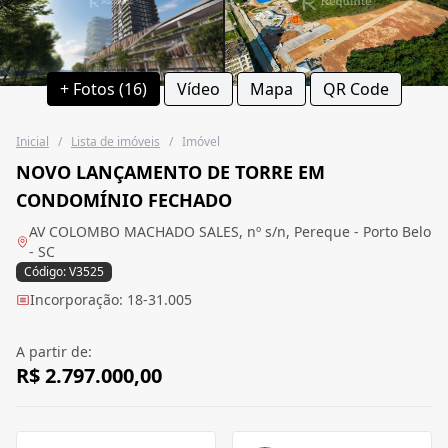
+ Fotos (16)
Vídeo
Mapa
QR Code
Inicial
/
Lista de imóveis
/
Imóvel
NOVO LANÇAMENTO DE TORRE EM
CONDOMÍNIO FECHADO
AV COLOMBO MACHADO SALES, nº s/n, Pereque - Porto Belo
- SC
Código: V3525
Incorporação: 18-31.005
A partir de:
R$ 2.797.000,00