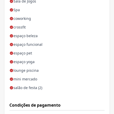
Sala de Jogos
Spa
coworking
crossfit
espaço beleza
espaço funcional
espaço pet
espaço yoga
lounge piscina
mini mercado
salão de festa (2)
Condições de pagamento