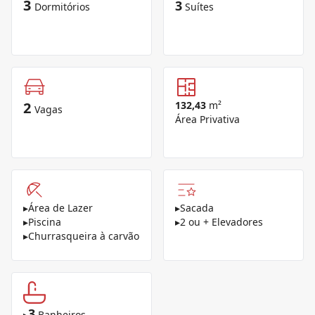
3
3
Dormitórios
Suítes
2
132,43
m²
Vagas
Área Privativa
▸
Área de Lazer
▸
Sacada
▸
Piscina
▸
2 ou + Elevadores
▸
Churrasqueira à carvão
3
▸
Banheiros