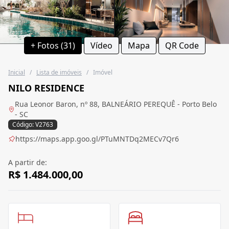
+ Fotos (31)
Vídeo
Mapa
QR Code
Inicial
/
Lista de imóveis
/
Imóvel
NILO RESIDENCE
Rua Leonor Baron, nº 88, BALNEÁRIO PEREQUÊ - Porto Belo
- SC
Código: V2763
https://maps.app.goo.gl/PTuMNTDq2MECv7Qr6
A partir de:
R$ 1.484.000,00