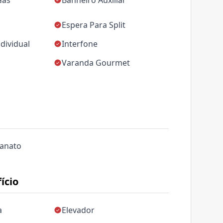
Gás
Banheiro Auxiliar
Espera Para Split
dividual
Interfone
Varanda Gourmet
lanato
ício
a
Elevador