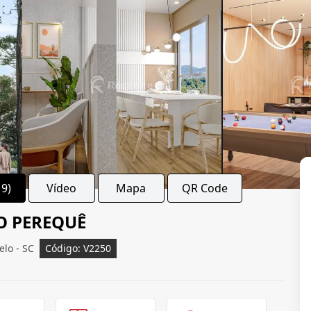
19)
Vídeo
Mapa
QR Code
O PEREQUÊ
lo - SC
Código: V2250