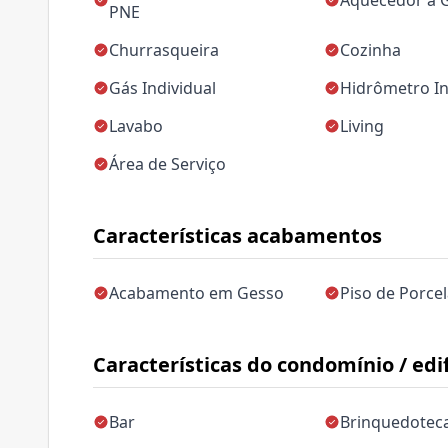
Aquecedor a 
PNE
Churrasqueira
Cozinha
Gás Individual
Hidrômetro In
Lavabo
Living
Área de Serviço
Características acabamentos
Acabamento em Gesso
Piso de Porce
Características do condomínio / edif
Bar
Brinquedotec