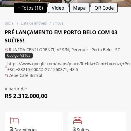
+ Fotos (18)
Vídeo
Mapa
QR Code
Inicial
/
Lista de imóveis
/
Imóvel
PRÉ LANÇAMENTO EM PORTO BELO COM 03
SUÍTES!
RUA IDA CENI LORENZI, nº S/N, Pereque - Porto Belo - SC
Código: V3165
https://www.google.com/maps/place/R.+Ida+Ceni+Lorenzi,+Por
+SC,+88210-000/@-27.1560871,-48.5
Zepe Café Bistrot
A partir de:
R$ 2.312.000,00
3
3
Dormitórios
Suítes