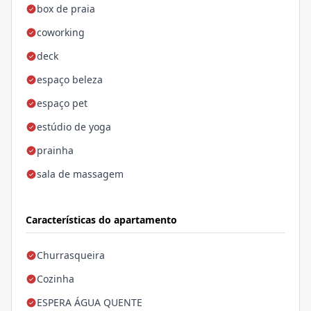
box de praia
coworking
deck
espaço beleza
espaço pet
estúdio de yoga
prainha
sala de massagem
Características do apartamento
Churrasqueira
Cozinha
ESPERA ÁGUA QUENTE