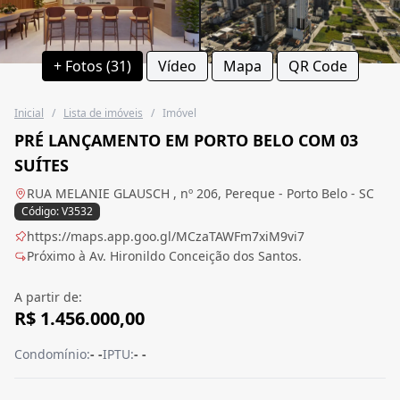
+ Fotos (31)
Vídeo
Mapa
QR Code
Inicial
/
Lista de imóveis
/
Imóvel
PRÉ LANÇAMENTO EM PORTO BELO COM 03
SUÍTES
RUA MELANIE GLAUSCH , nº 206, Pereque - Porto Belo - SC
Código: V3532
https://maps.app.goo.gl/MCzaTAWFm7xiM9vi7
Próximo à Av. Hironildo Conceição dos Santos.
A partir de:
R$ 1.456.000,00
Condomínio:
- -
IPTU:
- -