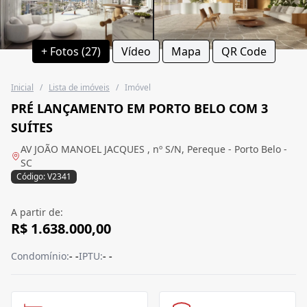
+ Fotos (27)
Vídeo
Mapa
QR Code
Inicial
/
Lista de imóveis
/
Imóvel
PRÉ LANÇAMENTO EM PORTO BELO COM 3
SUÍTES
AV JOÃO MANOEL JACQUES , nº S/N, Pereque - Porto Belo -
SC
Código: V2341
A partir de:
R$ 1.638.000,00
Condomínio:
- -
IPTU:
- -