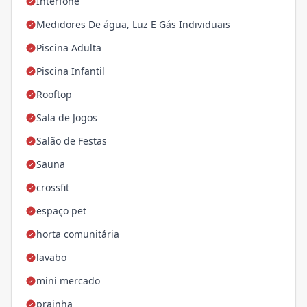
Interfone
Medidores De água, Luz E Gás Individuais
Piscina Adulta
Piscina Infantil
Rooftop
Sala de Jogos
Salão de Festas
Sauna
crossfit
espaço pet
horta comunitária
lavabo
mini mercado
prainha