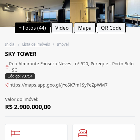
+ Fotos (44)
Vídeo
Mapa
QR Code
Inicial
/
Lista de imóveis
/
Imóvel
SKY TOWER
Rua Almirante Fonseca Neves , nº 520, Pereque - Porto Belo
- SC
Código: V3754
https://maps.app.goo.gl/jYoSK7m1SyPeZpWM7
Valor do imóvel:
R$ 2.900.000,00