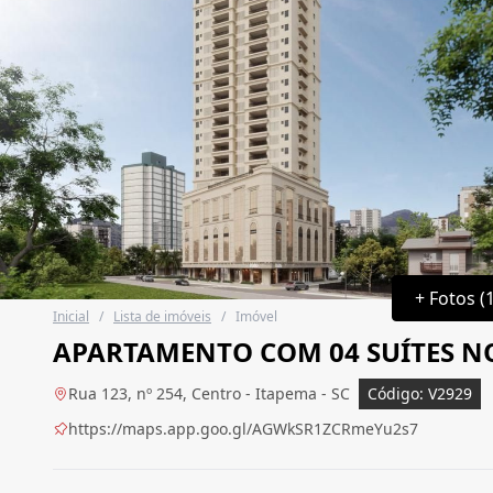
+ Fotos (
Inicial
/
Lista de imóveis
/
Imóvel
APARTAMENTO COM 04 SUÍTES N
Rua 123, nº 254, Centro - Itapema - SC
Código: V2929
https://maps.app.goo.gl/AGWkSR1ZCRmeYu2s7