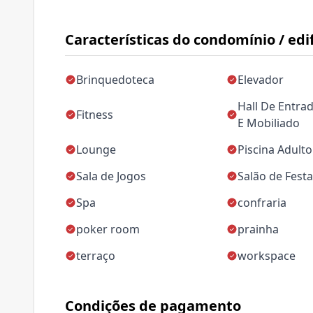
Características do condomínio / edif
Brinquedoteca
Elevador
Hall De Entra
Fitness
E Mobiliado
Lounge
Piscina Adulto
Sala de Jogos
Salão de Fest
Spa
confraria
poker room
prainha
terraço
workspace
Condições de pagamento