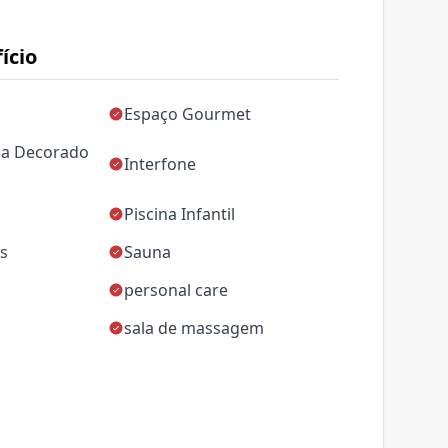
ício
Espaço Gourmet
da Decorado
Interfone
Piscina Infantil
as
Sauna
personal care
sala de massagem