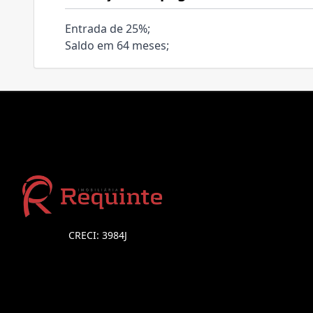
Entrada de 25%;
Saldo em 64 meses;
CRECI: 3984J