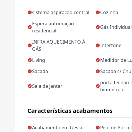
sistema aspiração central
Cozinha
Espera automação
Gás Individual
residencial
INFRA AQUECIMENTO Á
Interfone
GÁS
Living
Medidor de Lu
Sacada
Sacada c/ Chu
porta fecham
Sala de Jantar
biométrico
Características acabamentos
Acabamento em Gesso
Piso de Porce