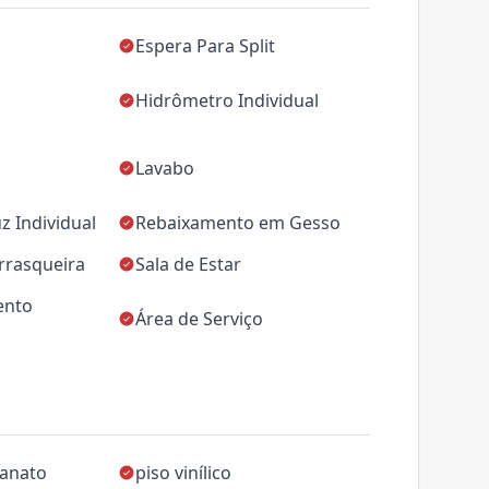
Espera Para Split
Hidrômetro Individual
Lavabo
z Individual
Rebaixamento em Gesso
rrasqueira
Sala de Estar
ento
Área de Serviço
lanato
piso vinílico