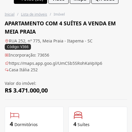
Inicial
/
Lista de imóveis
/
Imóvel
APARTAMENTO COM 4 SUÍTES A VENDA EM
MEIA PRAIA
RUA 252, nº 775, Meia Praia - Itapema - SC
Código: V366
Incorporação: 73656
https://maps.app.goo.gl/UmCSb5SRohKaVpXp6
Casa Itália 252
Valor do imóvel:
R$ 3.471.000,00
4
4
Dormitórios
Suítes