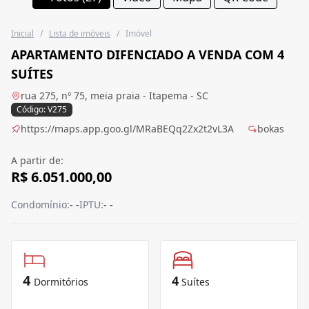
Inicial
/
Lista de imóveis
/
Imóvel
APARTAMENTO DIFENCIADO A VENDA COM 4
SUÍTES
rua 275, nº 75, meia praia - Itapema - SC
Código: V275
https://maps.app.goo.gl/MRaBEQq2Zx2t2vL3A
bokas
A partir de:
R$ 6.051.000,00
Condomínio:
- -
IPTU:
- -
4
4
Dormitórios
Suítes