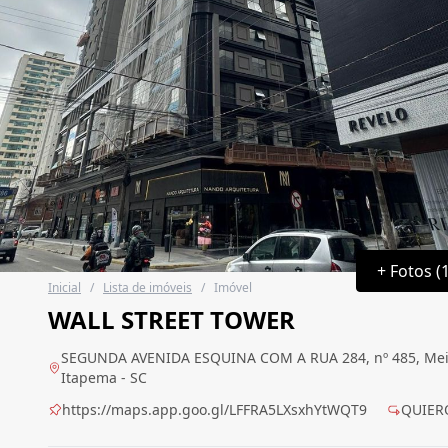
+ Fotos (
Inicial
/
Lista de imóveis
/
Imóvel
WALL STREET TOWER
SEGUNDA AVENIDA ESQUINA COM A RUA 284, nº 485, Meia
Itapema - SC
https://maps.app.goo.gl/LFFRA5LXsxhYtWQT9
QUIER