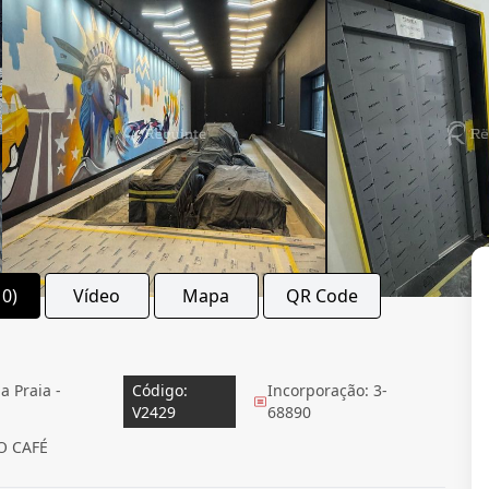
10)
Vídeo
Mapa
QR Code
 Praia -
Código:
Incorporação: 3-
V2429
68890
O CAFÉ