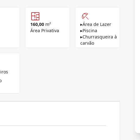
160,00
m²
▸
Área de Lazer
Área Privativa
▸
Piscina
▸
Churrasqueira à
carvão
iros
o