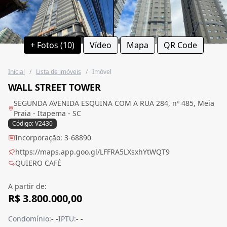
+ Fotos (10)
Vídeo
Mapa
QR Code
Inicial
/
Lista de imóveis
/
Imóvel
WALL STREET TOWER
SEGUNDA AVENIDA ESQUINA COM A RUA 284, nº 485, Meia
Praia - Itapema - SC
Código: V2430
Incorporação: 3-68890
https://maps.app.goo.gl/LFFRA5LXsxhYtWQT9
QUIERO CAFÉ
A partir de:
R$ 3.800.000,00
Condomínio:
- -
IPTU:
- -