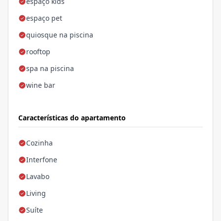
espaço kids
espaço pet
quiosque na piscina
rooftop
spa na piscina
wine bar
Características do apartamento
Cozinha
Interfone
Lavabo
Living
Suíte