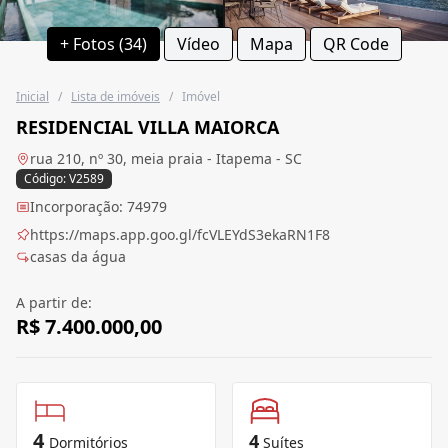
+ Fotos (34)
Vídeo
Mapa
QR Code
Inicial
/
Lista de imóveis
/
Imóvel
RESIDENCIAL VILLA MAIORCA
rua 210, nº 30, meia praia - Itapema - SC
Código: V2589
Incorporação: 74979
https://maps.app.goo.gl/fcVLEYdS3ekaRN1F8
casas da água
A partir de:
R$ 7.400.000,00
4
4
Dormitórios
Suítes