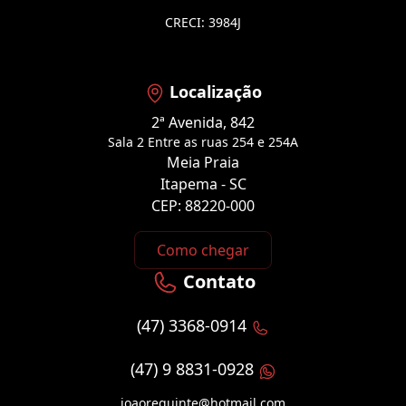
CRECI: 3984J
Localização
2ª Avenida, 842
Sala 2 Entre as ruas 254 e 254A
Meia Praia
Itapema - SC
CEP: 88220-000
Como chegar
Contato
(47) 3368-0914
(47) 9 8831-0928
joaorequinte@hotmail.com