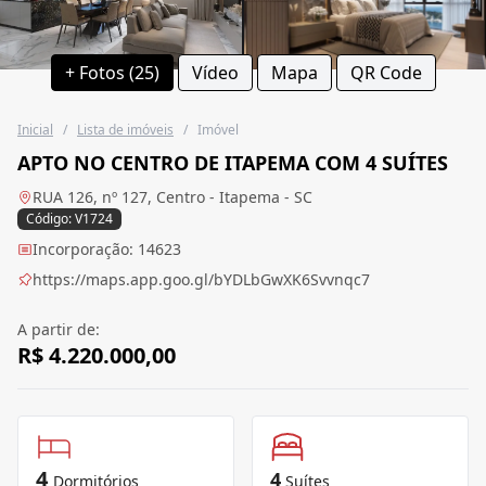
+ Fotos (25)
Vídeo
Mapa
QR Code
Inicial
/
Lista de imóveis
/
Imóvel
APTO NO CENTRO DE ITAPEMA COM 4 SUÍTES
RUA 126, nº 127, Centro - Itapema - SC
Código: V1724
Incorporação: 14623
https://maps.app.goo.gl/bYDLbGwXK6Svvnqc7
A partir de:
R$ 4.220.000,00
4
4
Dormitórios
Suítes