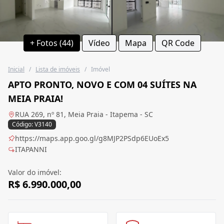
+ Fotos (44)
Vídeo
Mapa
QR Code
Inicial
/
Lista de imóveis
/
Imóvel
APTO PRONTO, NOVO E COM 04 SUÍTES NA
MEIA PRAIA!
RUA 269, nº 81, Meia Praia - Itapema - SC
Código: V3140
https://maps.app.goo.gl/g8MJP2PSdp6EUoEx5
ITAPANNI
Valor do imóvel:
R$ 6.990.000,00