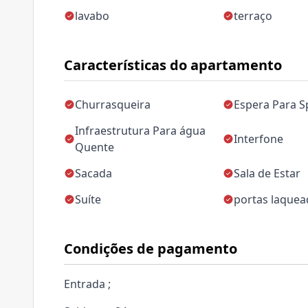
lavabo
terraço
Características do apartamento
Churrasqueira
Espera Para Sp
Infraestrutura Para água
Interfone
Quente
Sacada
Sala de Estar
Suíte
portas laquea
Condições de pagamento
Entrada ;