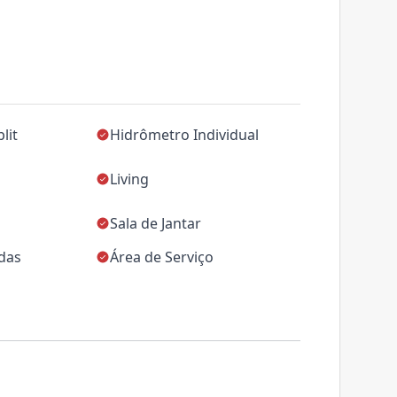
lit
Hidrômetro Individual
Living
Sala de Jantar
das
Área de Serviço