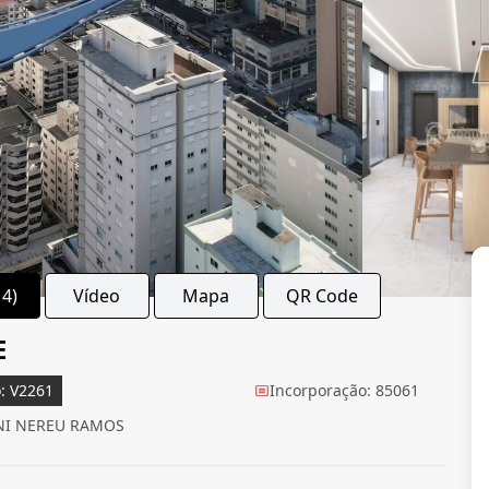
14)
Vídeo
Mapa
QR Code
E
: V2261
Incorporação: 85061
NI NEREU RAMOS