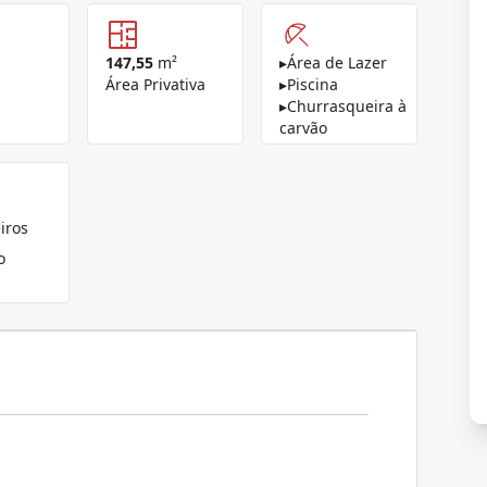
147,55
m²
▸
Área de Lazer
Área Privativa
▸
Piscina
▸
Churrasqueira à
carvão
iros
o