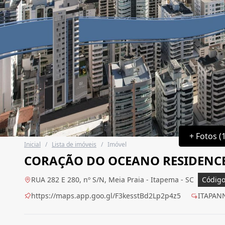
+ Fotos (
Inicial
/
Lista de imóveis
/
Imóvel
CORAÇÃO DO OCEANO RESIDENC
RUA 282 E 280, nº S/N, Meia Praia - Itapema - SC
Código
https://maps.app.goo.gl/F3kesstBd2Lp2p4z5
ITAPAN