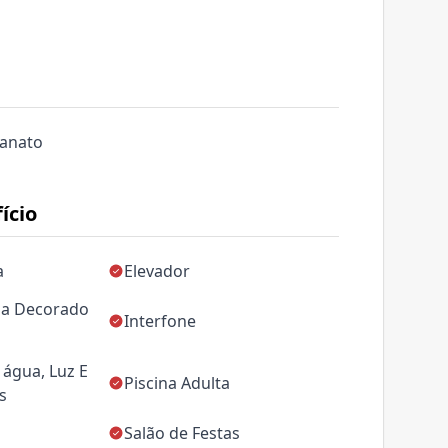
lanato
ício
a
Elevador
da Decorado
Interfone
água, Luz E
Piscina Adulta
s
Salão de Festas