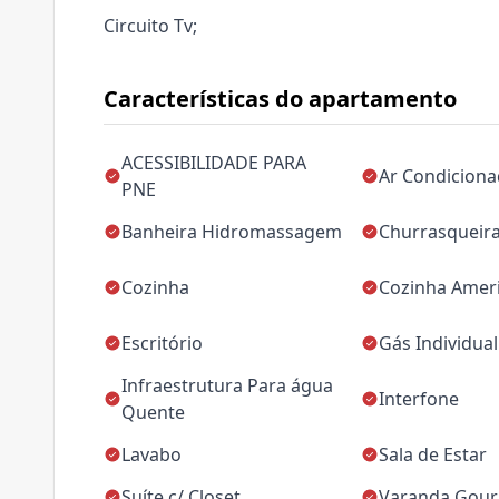
Circuito Tv;
Características do apartamento
ACESSIBILIDADE PARA
Ar Condicion
PNE
Banheira Hidromassagem
Churrasqueir
Cozinha
Cozinha Amer
Escritório
Gás Individual
Infraestrutura Para água
Interfone
Quente
Lavabo
Sala de Estar
Suíte c/ Closet
Varanda Gou