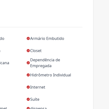
ado
Armário Embutido
a
Closet
Dependência de
icana
Empregada
Hidrômetro Individual
Internet
Suíte
rmet
dispensa