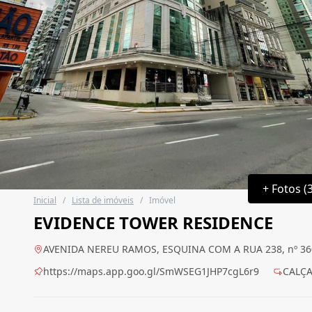
+ Fotos (
Inicial
/
Lista de imóveis
/
Imóvel
EVIDENCE TOWER RESIDENCE
AVENIDA NEREU RAMOS, ESQUINA COM A RUA 238, nº 3608
https://maps.app.goo.gl/SmWSEG1JHP7cgL6r9
CALÇA