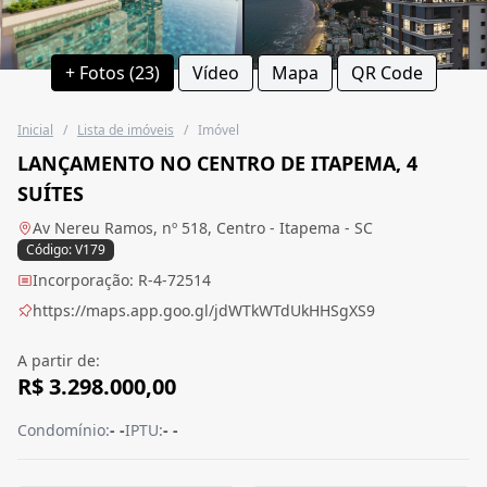
+ Fotos (23)
Vídeo
Mapa
QR Code
Inicial
/
Lista de imóveis
/
Imóvel
LANÇAMENTO NO CENTRO DE ITAPEMA, 4
SUÍTES
Av Nereu Ramos, nº 518, Centro - Itapema - SC
Código: V179
Incorporação: R-4-72514
https://maps.app.goo.gl/jdWTkWTdUkHHSgXS9
A partir de:
R$ 3.298.000,00
Condomínio:
- -
IPTU:
- -