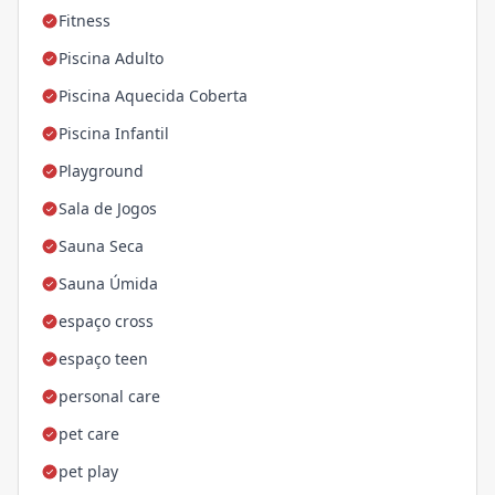
Fitness
Piscina Adulto
Piscina Aquecida Coberta
Piscina Infantil
Playground
Sala de Jogos
Sauna Seca
Sauna Úmida
espaço cross
espaço teen
personal care
pet care
pet play